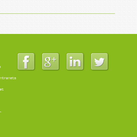
s
intranets
et
r