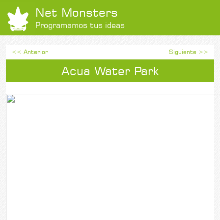
Net Monsters
Programamos tus ideas
<< Anterior
Siguiente >>
Acua Water Park