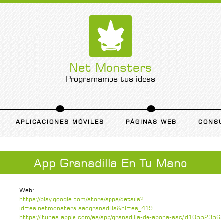
Net Monsters
Programamos tus ideas
APLICACIONES MÓVILES
PÁGINAS WEB
CONS
App Granadilla En Tu Mano
Web:
https://play.google.com/store/apps/details?
id=es.netmonsters.sacgranadilla&hl=es_419
https://itunes.apple.com/es/app/granadilla-de-abona-sac/id105523