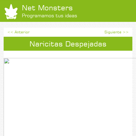
Net Monsters
Programamos tus ideas
<< Anterior
Siguiente >>
Naricitas Despejadas