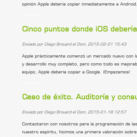
opinión Apple debería copiar inmediatamente a Android
Leer más
sobre Cinco puntos donde Android debería copiar de
Cinco puntos donde iOS debería
Enviado por
Diego Brouard
el Dom, 2015-02-01 15:43
Apple prácticamente comenzó un mercado nuevo con la
y desarrollo muy completo, pero como todo es mejorab
equipo, Apple debería copiar a Google. ¡Empezamos!
Leer más
sobre Cinco puntos donde iOS debería copiar de And
Caso de éxito. Auditoría y cons
Enviado por
Diego Brouard
el Dom, 2015-01-18 12:57
Contactaron con nosotros para la programación de la
nuestro espíritu, hicimos una primera valoración sobre