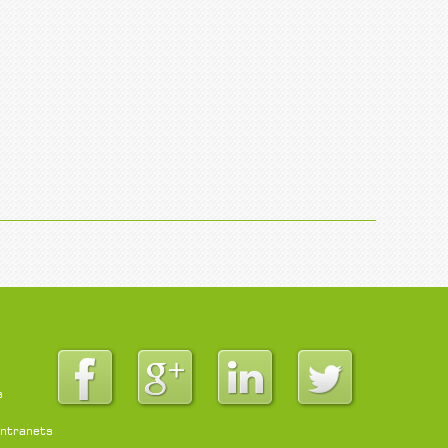
s
intranets