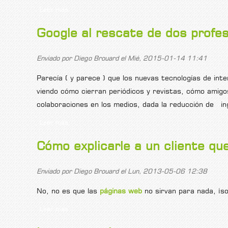
Leer más
sobre Caso de éxito. Auditoría y consultoría web: li
Google al rescate de dos profes
Enviado por
Diego Brouard
el Mié, 2015-01-14 11:41
Parecía ( y parece ) que los nuevas tecnologías de int
viendo cómo cierran periódicos y revistas, cómo amigo
colaboraciones en los medios, dada la reducción de in
Leer más
sobre Google al rescate de dos profesiones: escritor
Cómo explicarle a un cliente qu
Enviado por
Diego Brouard
el Lun, 2013-05-06 12:38
No, no es que las
páginas web
no sirvan para nada, ¡so
Leer más
sobre Cómo explicarle a un cliente que su página we