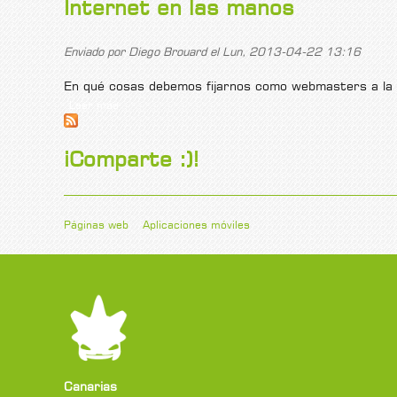
Internet en las manos
Enviado por
Diego Brouard
el Lun, 2013-04-22 13:16
En qué cosas debemos fijarnos como webmasters a la h
Leer más
sobre Internet en las manos
¡Comparte :)!
Páginas web
Aplicaciones móviles
Canarias