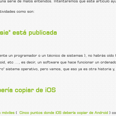
na serie de malos entenidos. Intentaremos que este artículo ayu
ctividades como son:
e desarrollo?
ssie" está publicada
ente un programador o un técnico de sistemas ), no habrás oído 
 etc ..., es decir, un software que hace funcionar un ordenado
dero" sistema operativo, pero vamos, que eso ya es otra historia 
cada
ería copiar de iOS
a móviles
(
Cinco puntos donde iOS debería copiar de Android
) co