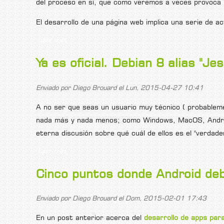
del proceso en sí, que como veremos a veces provoca u
El desarrollo de una página web implica una serie de a
Leer más
sobre Quiero una página web, ¿cómo es el proceso d
Ya es oficial. Debian 8 alias "Je
Enviado por
Diego Brouard
el Lun, 2015-04-27 10:41
A no ser que seas un usuario muy técnico ( probablem
nada más y nada menos; como Windows, MacOS, Android,
eterna discusión sobre qué cuál de ellos es el "verda
Leer más
sobre Ya es oficial. Debian 8 alias "Jessie" está publi
Cinco puntos donde Android deb
Enviado por
Diego Brouard
el Dom, 2015-02-01 17:43
En un post anterior acerca del
desarrollo de apps par