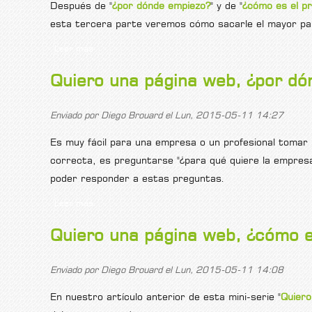
Después de "
¿por dónde empiezo?
" y de "
¿cómo es el pr
esta tercera parte veremos cómo sacarle el mayor par
Leer más
sobre Quiero una página web, ¿cómo consigo cumplir
Quiero una página web, ¿por dó
Enviado por
Diego Brouard
el Lun, 2015-05-11 14:27
Es muy fácil para una empresa o un profesional tomar l
correcta, es preguntarse "¿para qué quiere la empresa
poder responder a estas preguntas.
Leer más
sobre Quiero una página web, ¿por dónde empiezo?
Quiero una página web, ¿cómo e
Enviado por
Diego Brouard
el Lun, 2015-05-11 14:08
En nuestro artículo anterior de esta mini-serie "
Quiero